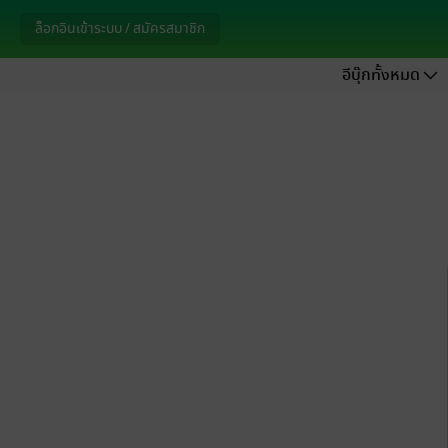
ล็อกอินเข้าระบบ / สมัครสมาชิก
อีบุ๊กทั้งหมด