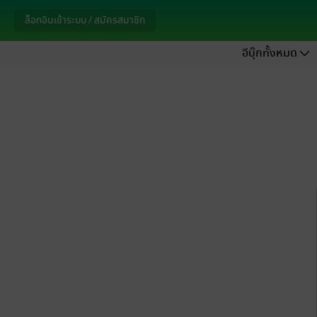
ล็อกอินเข้าระบบ / สมัครสมาชิก
อีบุ๊กทั้งหมด