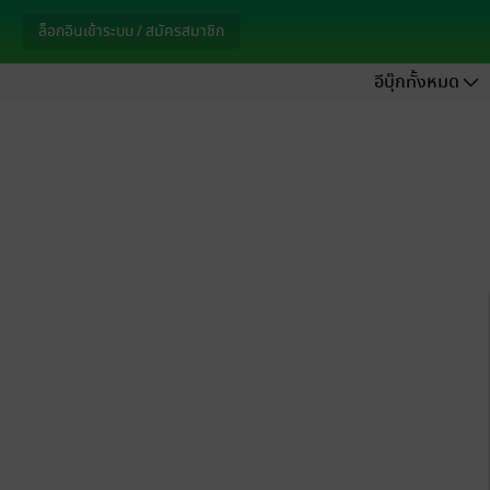
ล็อกอินเข้าระบบ / สมัครสมาชิก
อีบุ๊กทั้งหมด