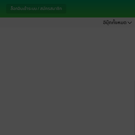
ล็อกอินเข้าระบบ / สมัครสมาชิก
อีบุ๊กทั้งหมด