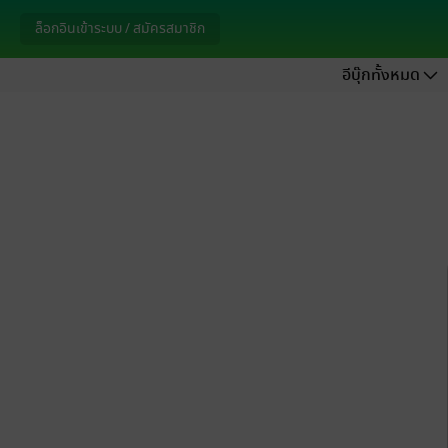
ล็อกอินเข้าระบบ / สมัครสมาชิก
อีบุ๊กทั้งหมด