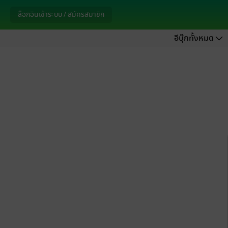
ล็อกอินเข้าระบบ / สมัครสมาชิก
อีบุ๊กทั้งหมด