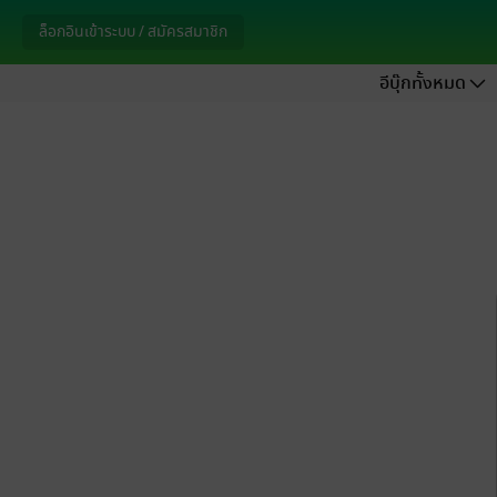
ล็อกอินเข้าระบบ / สมัครสมาชิก
อีบุ๊กทั้งหมด