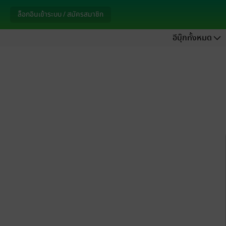
ล็อกอินเข้าระบบ / สมัครสมาชิก
อีบุ๊กทั้งหมด