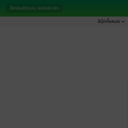
ล็อกอินเข้าระบบ / สมัครสมาชิก
อีบุ๊กทั้งหมด