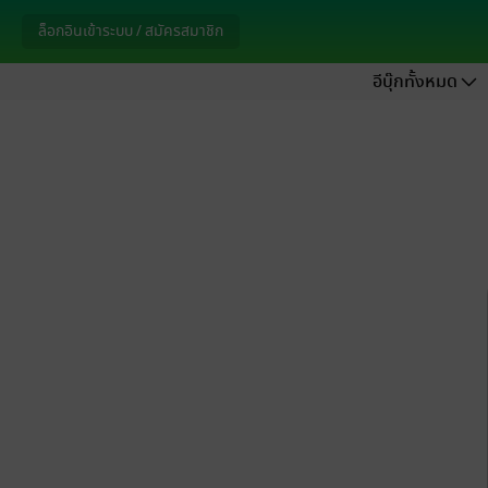
ล็อกอินเข้าระบบ / สมัครสมาชิก
อีบุ๊กทั้งหมด