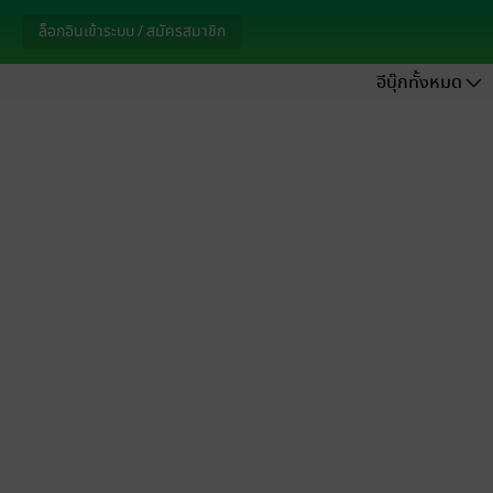
ล็อกอินเข้าระบบ / สมัครสมาชิก
อีบุ๊กทั้งหมด