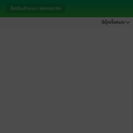
ล็อกอินเข้าระบบ / สมัครสมาชิก
อีบุ๊กทั้งหมด