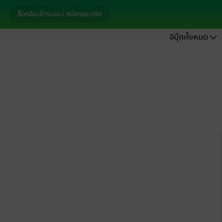
ล็อกอินเข้าระบบ / สมัครสมาชิก
อีบุ๊กทั้งหมด