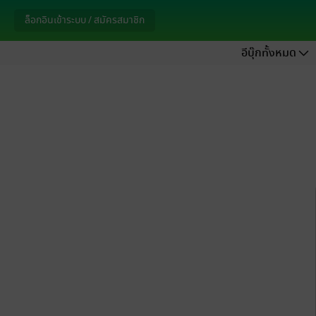
ล็อกอินเข้าระบบ / สมัครสมาชิก
อีบุ๊กทั้งหมด