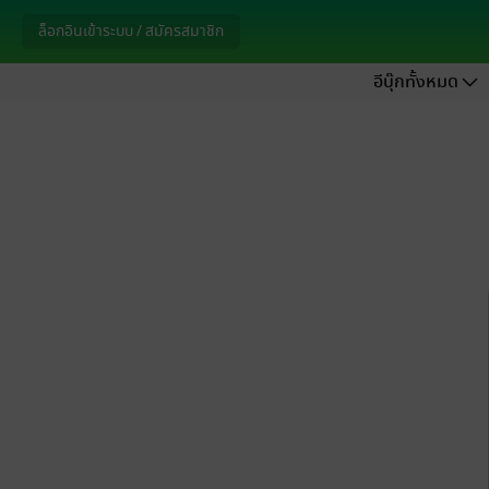
ล็อกอินเข้าระบบ / สมัครสมาชิก
อีบุ๊กทั้งหมด