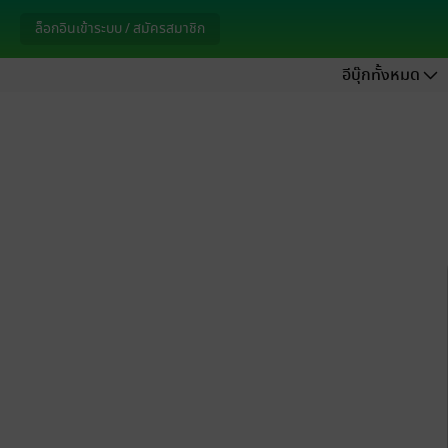
ล็อกอินเข้าระบบ / สมัครสมาชิก
อีบุ๊กทั้งหมด