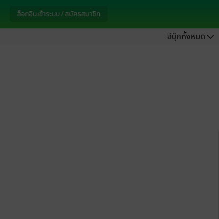
ล็อกอินเข้าระบบ / สมัครสมาชิก
อีบุ๊กทั้งหมด