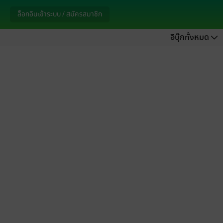
ล็อกอินเข้าระบบ / สมัครสมาชิก
อีบุ๊กทั้งหมด