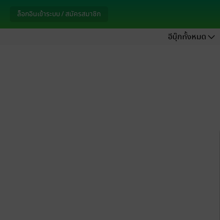
ล็อกอินเข้าระบบ / สมัครสมาชิก
อีบุ๊กทั้งหมด