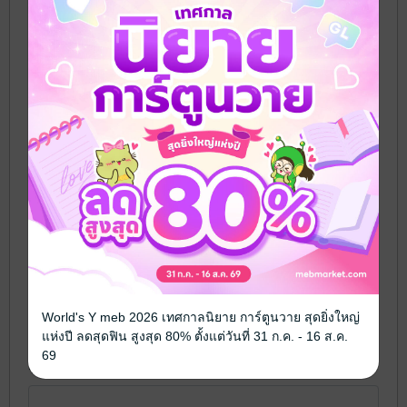
ต้องมีไม่ต่ำกว่า 4 ตัวอักษร และยาวไม่เกิน 32 ตัวอักษร และใช้ตัวอักษร
ภาษาอังกฤษ a ถึง z, A ถึง Z หรือเครื่องหมาย _-@.
พาสเวิร์ด
*
ระบุอย่างน้อย 8 ตัว
ยืนยันพาสเวิร์ด
*
อีเมล
*
World's Y meb 2026 เทศกาลนิยาย การ์ตูนวาย สุดยิ่งใหญ่
แห่งปี ลดสุดฟิน สูงสุด 80% ตั้งแต่วันที่ 31 ก.ค. - 16 ส.ค.
69
ชื่อที่ใช้แสดงความคิดเห็น
*