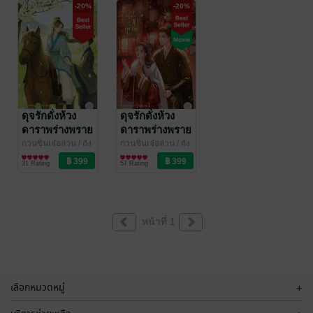
-20%
-20%
ดุจรักดั่งห้วง
ดุจรักดั่งห้วง
ดาราพร่างพราย
ดาราพร่างพราย
เล่ม 2
เล่ม 1
กวนซินเจ๋อล่วน / ถัง
กวนซินเจ๋อล่วน / ถัง
เจวียน
นิยายรักจีนโบราณ
/ แจ่มใส
เจวียน
นิยายรักจีนโบราณ
/ แจ่มใส
31 Rating
57 Rating
หน้าที่ 1
เลือกหมวดหมู่
+