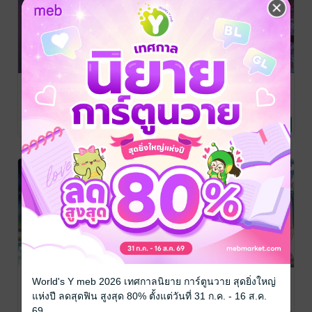
หลงกลไอ้เนิร์ด
ไขปริศนาฝ่า
ไขปริศนาฝ่า
ปริภูมิอนันต์
ปริภูมิอนันต์
แสนสราญ
นิยายวาย Boy
เล่ม 2 (เล่มจบ)
เล่ม 1
AyeAyeCaptain /
AyeAyeCaptain /
Love / Yaoi
สนสราญ แปล
นิยายแฟนตาซี
/
สนสราญ แปล
นิยายแฟนตาซี
/
No Rating
2 Rating
5 Rating
Enter Books
Enter Books
-30%
-30%
-30%
พ้นเที่ยงคืนกลืน
พ้นเที่ยงคืนกลืน
พ้นเที่ยงคืนกลืน
World's Y meb 2026 เทศกาลนิยาย การ์ตูนวาย สุดยิ่งใหญ่
มิติ เล่ม 8 (เล่ม
มิติ เล่ม 7
มิติ เล่ม 6
แห่งปี ลดสุดฟิน สูงสุด 80% ตั้งแต่วันที่ 31 ก.ค. - 16 ส.ค.
จบ)
เหยียนเหลียงอวี่ /
เหยียนเหลียงอวี่ /
เหยียนเหลียงอวี่ /
69