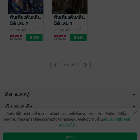
พ้นเที่ยงคืนกลืน
พ้นเที่ยงคืนกลืน
มิติ เล่ม 2
มิติ เล่ม 1
เหยียนเหลียงอวี่ /
เหยียนเหลียงอวี่ /
สนสราญ
นิยายวาย Boy
/ everY
สนสราญ
นิยายวาย Boy
/ everY
12 Rating
23 Rating
Love / Yaoi
Love / Yaoi
หน้าที่ 1
เลือกหมวดหมู่
+
บริการช่วยเหลือ
+
เว็บไซต์นี้มีการใช้คุกกี้ โปรดยอมรับนโยบายคุกกี้เพื่อประสบการณ์การใช้บริการที่ดีที่สุด
เกี่ยวกับเรา
+
ของท่าน ท่านสามารถศึกษาวิธีการตั้งค่าการควบคุมคุกกี้ของท่านผ่าน
นโยบายการใช้คุกกี้
ของเราที่นี่
กลุ่มธุรกิจในเครือ
+
ตกลง