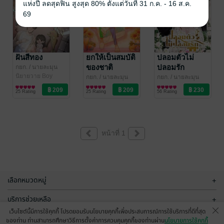
แห่งปี ลดสุดฟิน สูงสุด 80% ตั้งแต่วันที่ 31 ก.ค. - 16 ส.ค.
69
ฝันสีทอง
ยกให้เป็นสมบัติ
ปลอมตัวไม่
ของชาติ
ปลอมรัก
กยก.
/ นายละมุน
นิยายวาย Boy
กยก.
/ นายละมุน
กยก.
/ นายละมุน
Love / Yaoi
นิยายวาย Boy
นิยายวาย Boy
25 Rating
25 Rating
56 Rating
Love / Yaoi
Love / Yaoi
หน้าที่ 1
เลือกหมวดหมู่
+
บริการช่วยเหลือ
+
เว็บไซต์นี้มีการใช้คุกกี้ โปรดยอมรับนโยบายคุกกี้เพื่อประสบการณ์การใช้บริการที่ดีที่สุด
เกี่ยวกับเรา
+
ของท่าน ท่านสามารถศึกษาวิธีการตั้งค่าการควบคุมคุกกี้ของท่านผ่าน
นโยบายการใช้คุกกี้