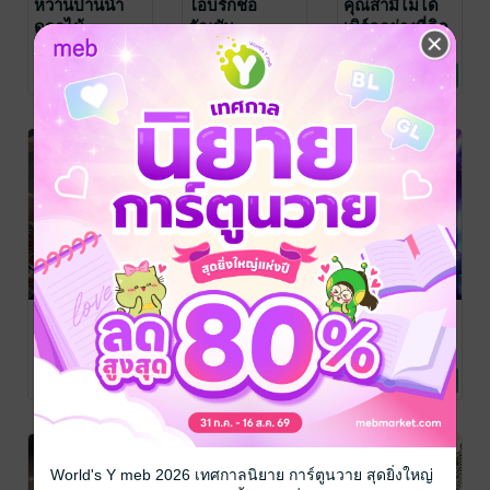
หวานปานน้ำ
โอบรักช่อ
คุณสามีไม่ได้
ดอกไม้
อัญชัน
เนิร์ดอย่างที่คิด
กยก.
กยก.
กยก.
นิยายวาย Boy
นิยายวาย Boy
นิยายวาย Boy
11 Rating
8 Rating
82 Rating
Love / Yaoi
Love / Yaoi
Love / Yaoi
-42%
-62%
มีไม่เยอะ สอยโลด
ติดกลิ่นดอกเหม
ดวงใจมาลี
ผมตกหลุมรัก
ย
คนในตู้กระจก
กยก.
/ นายละมุน
นิยายวาย Boy
กยก.
/ Sunflower
กยก.
/ นายละมุน
Love / Yaoi
Book
นิยายวาย Boy
นิยายวาย Boy
35 Rating
7 Rating
9 Rating
Love / Yaoi
Love / Yaoi
-41%
-41%
-42%
World's Y meb 2026 เทศกาลนิยาย การ์ตูนวาย สุดยิ่งใหญ่