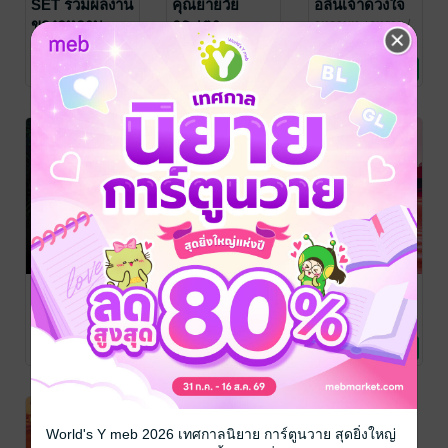
SET รวมผลงาน
คุณยายวัย
อลินเจ้าดวงใจ
ของกุหลาบ
กระเตาะ
กุหลาบทะเลทราย
/
NABOOKS
นิยายโรมานซ์
ทะเลทราย
กุหลาบทะเลทราย
/
กุหลาบทะเลทราย
/
NABOOKS
นิยายโรมานซ์
NABOOKS
นิยายโรมานซ์
3 Rating
19 Rating
12 Rating
ดวงใจอลัน
อลิศยอดรัก
ฤทัยนี้มีเพียงเธอ
เล่ม ๒ (จบ)
กุหลาบทะเลทราย
/
กุหลาบทะเลทราย
/
NABOOKS
นิยายโรมานซ์
NABOOKS
นิยายโรมานซ์
กุหลาบทะเลทราย
/
NABOOKS
นิยายโรมานซ์
17 Rating
22 Rating
18 Rating
World's Y meb 2026 เทศกาลนิยาย การ์ตูนวาย สุดยิ่งใหญ่