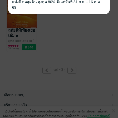
แห่งปี ลดสุดฟิน สูงสุด 80% ตั้งแต่วันที่ 31 ก.ค. - 16 ส.ค.
69
ฤทัยนี้มีเพียงเธอ
เล่ม ๑
กุหลาบทะเลทราย
/
NABOOKS
นิยายโรมานซ์
16 Rating
หน้าที่ 1
เลือกหมวดหมู่
+
บริการช่วยเหลือ
+
เว็บไซต์นี้มีการใช้คุกกี้ โปรดยอมรับนโยบายคุกกี้เพื่อประสบการณ์การใช้บริการที่ดีที่สุด
เกี่ยวกับเรา
+
ของท่าน ท่านสามารถศึกษาวิธีการตั้งค่าการควบคุมคุกกี้ของท่านผ่าน
นโยบายการใช้คุกกี้