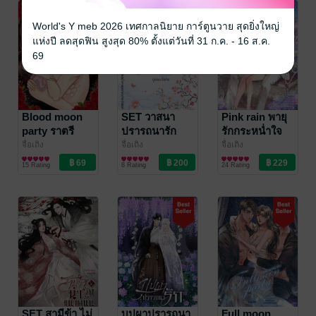
World's Y meb 2026 เทศกาลนิยาย การ์ตูนวาย สุดยิ่งใหญ่
แห่งปี ลดสุดฟิน สูงสุด 80% ตั้งแต่วันที่ 31 ก.ค. - 16 ส.ค.
69
Blood moon
SET วาสนา
Pink rain พายุ
party ราตรี
ปรารถนารัก
รักกระหน่ำใจ
กระหายรัก
(เทพธิดาบุปผา
จื่อเถิง
จื่อเถิง
จื่อเถิง
นิยายโรมานซ์
นิยายรักจีนโบราณ
นิยายรักวัยรุ่น
กับพญาอสรพิษ/
15 Rating
8 Rating
24 Rating
ราชาจิ้งจอก
อ้อนรัก/พลีกาย
เกี้ยวรัก คุณชาย
เย็นชา/บุปผา
ปรารถนารัก)
SET สามีข้า ไม่
บุปผาปรารถนา
Full moon