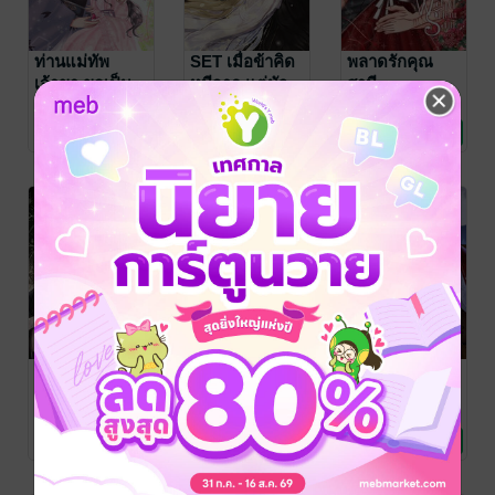
ท่านแม่ทัพ
SET เมื่อข้าคิด
พลาดรักคุณ
เจ้าขา ขอเป็น
หนีจาก แต่มัว
สามี
ภรรยานะเจ้าคะ
หลับอยู่บนตัก
จื่อเถิง
จื่อเถิง
จื่อเถิง
นิยายรักจีนโบราณ
นิยายรักจีนโบราณ
นิยายโรมานซ์
เล่ม 4 (จบ)
จักรพรรดิมาร
8 Rating
12 Rating
9 Rating
SET สัตว์เลี้ยง
อนุภรรยาสุด
อนุภรรยาสุด
ของแม่ทัพปีศาจ
ที่รักของท่าน
ที่รักของท่าน
ชายปีศาจ (เล่ม
ชายปีศาจ (เล่ม
จื่อเถิง
จื่อเถิง
จื่อเถิง
นิยายรักจีนโบราณ
นิยายรักจีนโบราณ
นิยายรักจีนโบราณ
2 จบ)
1)
6 Rating
20 Rating
27 Rating