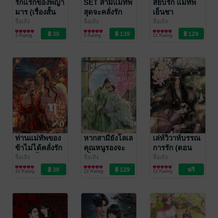
รักแรกของพญา
SET สามีแม่ทัพ
สยบรัก แม่ทัพ
มาร (เรื่องสั้น
สุดจะคลั่งรัก
เย็นชา
จักรวาลคู่หยิน
จื่อเถิง
จื่อเถิง
จื่อเถิง
นิยายรักจีนโบราณ
นิยายรักจีนโบราณ
นิยายรักจีนโบราณ
หยาง)
3 Rating
3 Rating
12 Rating
ท่านแม่ทัพของ
หากสามียังโลเล
เล่ห์วิวาห์บรรณ
ข้าไม่ได้คลั่งรัก
คุณหนูรองจะ
การรัก (ตอน
ขนาดนั้น
เกี้ยวท่านเอง
พิเศษ)
จื่อเถิง
จื่อเถิง
จื่อเถิง
นิยายรักจีนโบราณ
นิยายรักจีนโบราณ
นิยายรักจีนโบราณ
10 Rating
13 Rating
13 Rating