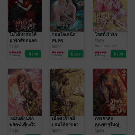
ไม่ได้บังคับให้
จอมใจเหนือ
โฮสต์เร้ารัก
มารักสักหน่อย
สมุทร
จื่อเถิง
นิยายโรมานซ์
(ยุค 80)
จื่อเถิง
จื่อเถิง
นิยายรักจีนโบราณ
นิยายโรมานซ์
5 Rating
7 Rating
4 Rating
เหมันต์อุ่นรัก
เมื่อตัวร้ายมิ
ภรรยาลับ
พยัคฆ์เคียงใจ
ยอมให้จากลา
คุณชายใหญ่
เล่ม 2 (จบ)
จื่อเถิง
จื่อเถิง
จื่อเถิง