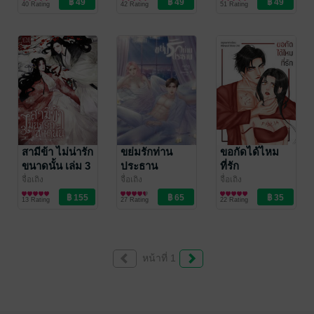
40 Rating
42 Rating
51 Rating
สามีข้า ไม่น่ารัก
ขย่มรักท่าน
ขอกัดได้ไหม
ขนาดนั้น เล่ม 3
ประธาน
ที่รัก
(จบภาคพิเศษ)
จื่อเถิง
จื่อเถิง
จื่อเถิง
นิยายรักจีนโบราณ
นิยายโรมานซ์
นิยายโรมานซ์
13 Rating
27 Rating
22 Rating
หน้าที่ 1