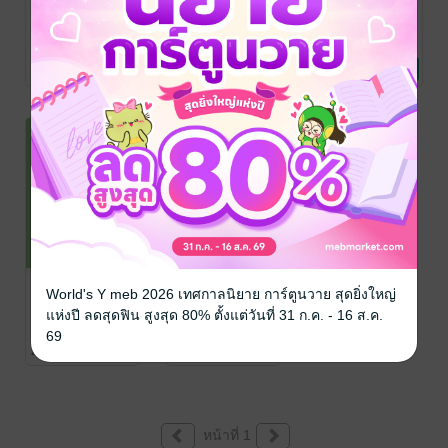
วางแผนและ
คู่มือวิเคราะห์
Increase
บริหารการเงิน
หุ้นแบบง่ายๆ
Productivity
ด้วย Excel
ด้วย Excel
เพิ่มผลผลิต
ชนาภา หันจางสิทธิ์
ชนาภา หันจางสิทธิ์
ชนาภา หันจางสิทธิ์
/ Infopress Group
บริหารจัดการ
/ Infopress Group
การเงินการลงทุน
/ Infopress Group
คอมพิวเตอร์
ฉ.มืออาชีพ
ฉ.มือใหม่หัด
พิชิตประสิทธิผล
1 Rating
2 Rating
No Rating
ลงทุน
ด้วย Excel
คู่มือวิเคราะห์
สร้างและ
World's Y meb 2026 เทศกาลนิยาย การ์ตูนวาย สุดยิ่งใหญ่
หุ้นแบบง่ายๆ
วิเคราะห์งบการ
แห่งปี ลดสุดฟิน สูงสุด 80% ตั้งแต่วันที่ 31 ก.ค. - 16 ส.ค.
ด้วย Excel
เงินด้วย Excel
ชนาภา หันจางสิทธิ์
ชนาภา หันจางสิทธิ์
69
/ Infopress Group
การเงินการลงทุน
/ Infopress Group
การตลาดและการ
ฉ.มือใหม่หัด
ฉบับมืออาชีพ
2 Rating
1 Rating
บัญชี
ลงทุน
หน้าที่ 1