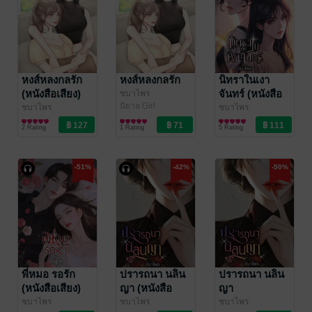
หงส์หลงกลรัก
หงส์หลงกลรัก
นิทราในเงา
(หนังสือเสียง)
จันทร์ (หนังสือ
ชบาไพร
นิยาย Girl
เสียง)
ชบาไพร
ชบาไพร
Love/Yuri
นิยาย Girl
นิยาย Girl
2 Rating
1 Rating
5 Rating
Love/Yuri
Love/Yuri
-51%
-42%
-50%
พี่หมอ รอรัก
ปรารถนา นลิน
ปรารถนา นลิน
(หนังสือเสียง)
ญา (หนังสือ
ญา
เสียง)
ชบาไพร
ชบาไพร
ชบาไพร