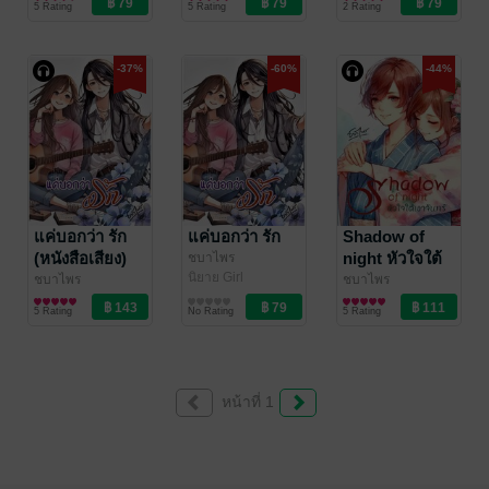
5 Rating
5 Rating
2 Rating
Love/Yuri
Love/Yuri
Love/Yuri
-37%
-60%
-44%
แค่บอกว่า รัก
แค่บอกว่า รัก
Shadow of
(หนังสือเสียง)
night หัวใจใต้
ชบาไพร
นิยาย Girl
เงาจันทร์
ชบาไพร
ชบาไพร
Love/Yuri
นิยาย Girl
นิยาย Girl
(หนังสือเสียง)
5 Rating
No Rating
5 Rating
Love/Yuri
Love/Yuri
หน้าที่ 1