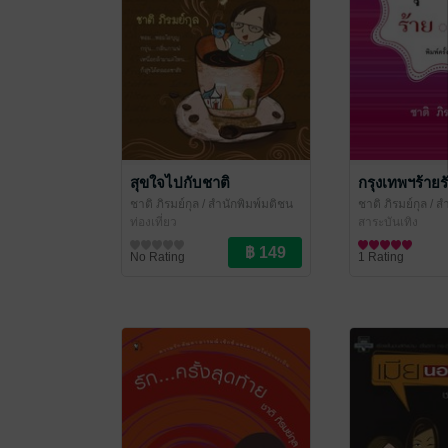
สุขใจไปกับชาติ
กรุงเทพฯร้ายร
ชาติ ภิรมย์กุล
/ สำนักพิมพ์มติชน
ชาติ ภิรมย์กุล
/ ส
ท่องเที่ยว
สาระบันเทิง
No Rating
1 Rating