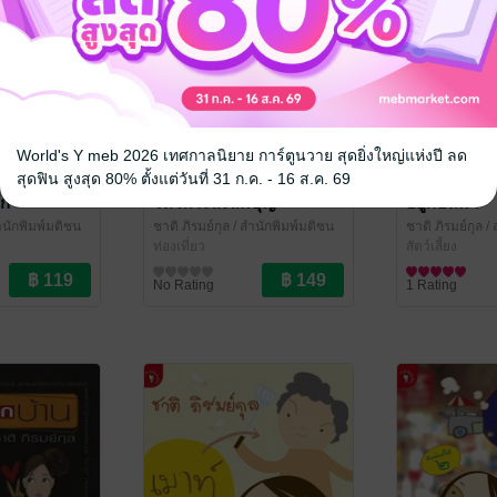
World's Y meb 2026 เทศกาลนิยาย การ์ตูนวาย สุดยิ่งใหญ่แห่งปี ลด
สุดฟิน สูงสุด 80% ตั้งแต่วันที่ 31 ก.ค. - 16 ส.ค. 69
ัก
ไหว้พระสะสมบุญ
อยู่กับหมา
ำนักพิมพ์มติชน
ชาติ ภิรมย์กุล
/ สำนักพิมพ์มติชน
ชาติ ภิรมย์กุล
/ 
ท่องเที่ยว
สัตว์เลี้ยง
No Rating
1 Rating