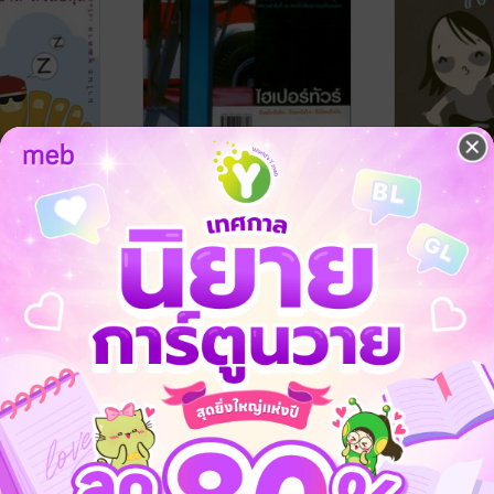
ไฮเปอร์ทัวร์
สำลักบ้านเกิ
ำนักพิมพ์มติชน
ชาติ ภิรมย์กุล
/ สำนักพิมพ์มติชน
ชาติ ภิรมย์กุล
/ 
ท่องเที่ยว
สาระบันเทิง
No Rating
No Rating