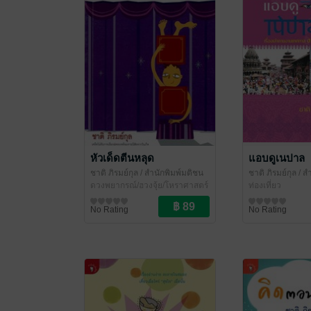
หัวเด็ดตีนหลุด
แอบดูเนปาล
ชาติ ภิรมย์กุล
/ สำนักพิมพ์มติชน
ชาติ ภิรมย์กุล
/ ส
ดวงพยากรณ์/ฮวงจุ้ย/โหราศาสตร์
ท่องเที่ยว
No Rating
No Rating