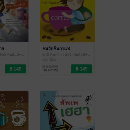
าย
ชมวัดชิมกาแฟ
สำนักพิมพ์มติชน
ชาติ ภิรมย์กุล
/ สำนักพิมพ์มติชน
ท่องเที่ยว
No Rating