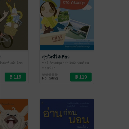
ด
สุขใจที่ได้เที่ยว
สำนักพิมพ์มติชน
ชาติ ภิรมย์กุล
/ สำนักพิมพ์มติชน
ท่องเที่ยว
No Rating