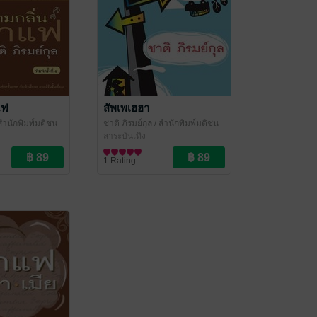
แฟ
สัพเพเฮฮา
สำนักพิมพ์มติชน
ชาติ ภิรมย์กุล
/ สำนักพิมพ์มติชน
สาระบันเทิง
1 Rating