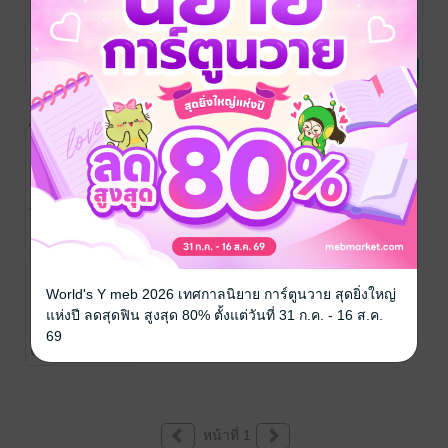
แอบชอบ 2 ตอน
คัมภีร์ยุทธ เจาะ
แอบชอบ
รักอำพราง
แคสติ้ง
ฐนา
นิยายรัก
ฐนา
ฐนา
นิยายรัก
สาระบันเทิง
1 Rating
2 Rating
2 Rating
ไม่สาวไม่สวย
World's Y meb 2026 เทศกาลนิยาย การ์ตูนวาย สุดยิ่งใหญ่
แต่รักครับ
แห่งปี ลดสุดฟิน สูงสุด 80% ตั้งแต่วันที่ 31 ก.ค. - 16 ส.ค.
ฐนา
69
นิยายรัก
6 Rating
หน้าที่ 1