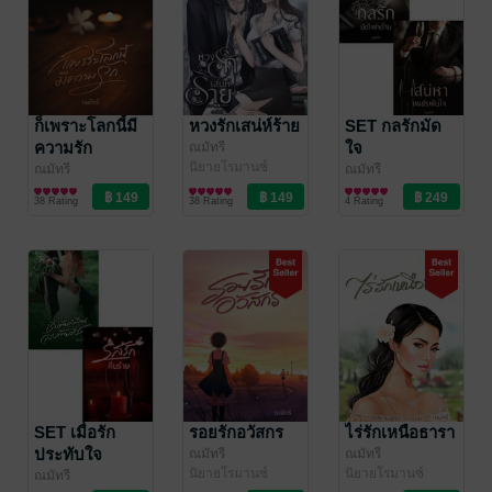
ก็เพราะโลกนี้มี
หวงรักเสน่ห์ร้าย
SET กลรักมัด
ความรัก
ใจ
ณมัทรี
นิยายโรมานซ์
ณมัทรี
ณมัทรี
นิยายรัก
นิยายโรมานซ์
38 Rating
38 Rating
4 Rating
SET เมื่อรัก
รอยรักอวัสกร
ไร่รักเหนือธารา
ประทับใจ
ณมัทรี
ณมัทรี
นิยายโรมานซ์
นิยายโรมานซ์
ณมัทรี