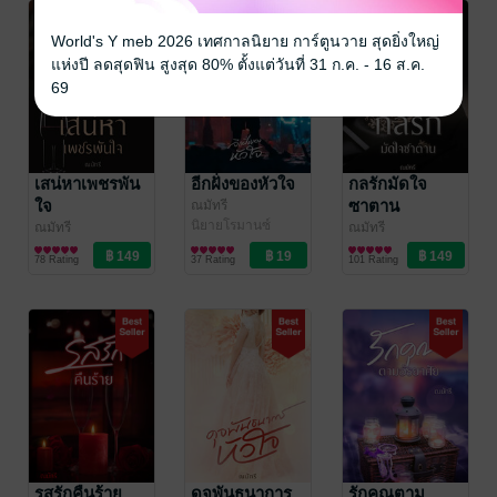
World's Y meb 2026 เทศกาลนิยาย การ์ตูนวาย สุดยิ่งใหญ่
แห่งปี ลดสุดฟิน สูงสุด 80% ตั้งแต่วันที่ 31 ก.ค. - 16 ส.ค.
69
เสน่หาเพชรพัน
อีกฝั่งของหัวใจ
กลรักมัดใจ
ใจ
ซาตาน
ณมัทรี
นิยายโรมานซ์
ณมัทรี
ณมัทรี
นิยายโรมานซ์
นิยายโรมานซ์
78 Rating
37 Rating
101 Rating
รสรักคืนร้าย
ดุจพันธนาการ
รักคุณตาม