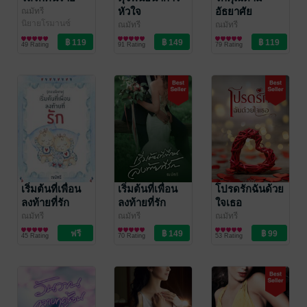
หัวใจ
อัธยาศัย
ณมัทรี
นิยายโรมานซ์
ณมัทรี
ณมัทรี
นิยายโรมานซ์
นิยายโรมานซ์
49 Rating
91 Rating
79 Rating
เริ่มต้นที่เพื่อน
เริ่มต้นที่เพื่อน
โปรดรักฉันด้วย
ลงท้ายที่รัก
ลงท้ายที่รัก
ใจเธอ
(ตอนพิเศษ)
ณมัทรี
ณมัทรี
ณมัทรี
นิยายโรมานซ์
นิยายโรมานซ์
นิยายโรมานซ์
45 Rating
70 Rating
53 Rating