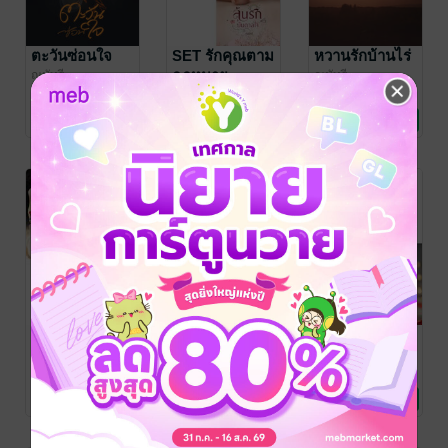
ตะวันซ่อนใจ
SET รักคุณตาม
หวานรักบ้านไร่
กฎหมาย
ณมัทรี
ณมัทรี
นิยายโรมานซ์
นิยายโรมานซ์
ณมัทรี
นิยายโรมานซ์
94 Rating
7 Rating
76 Rating
SET วันหนึ่งคืน
เมื่อลมพัดผ่าน
SET Love of
รัก
รัก
my life สายใย
แห่งรัก
ณมัทรี
ณมัทรี
ณมัทรี
นิยายโรมานซ์
นิยายโรมานซ์
นิยายโรมานซ์
5 Rating
59 Rating
10 Rating