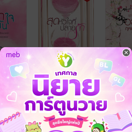
สุดหัวใจที่ปลายรัก
รอยฝันกุหลา
บุปผาสันนิว
ok
ดังปัณณ์
/ JanBook
นิยายชีวิต/ดรามา
ดังปัณณ์
/ JanB
นิยายชีวิต/ดรา
14 Rating
4 Rating