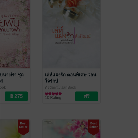
บนางฟ้า ชุด
เล่ห์แฝงรัก ตอนพิเศษ วอน
าส
ใจรักษ์
ook
ดังปัณณ์
/ JanBook
มา
นิยายรัก
10 Rating