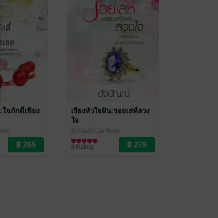
:ใจภักดิ์เพียง
เรียงหัวใจฝัน:รอยเล่ห์ลวง
ใจ
ook
ดังปัณณ์
/ JanBook
นิยายรัก
8 Rating