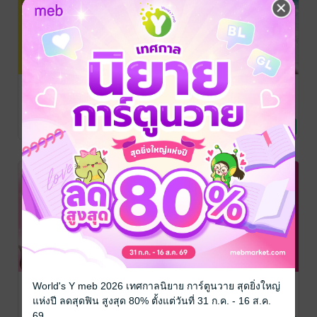
ฮิกาซีน (12) ฮั่ว
ฮิกาซีน (11) ลัด
ฮิกาซีน (10)
เซ่งฮิ
สภาแลนด์
Sexy Hot
Summer ไอ่ ย่ะ
ทีมงานฮิ
/ ฮิ
ทีมงานฮิ
/ ฮิ
ทีมงานฮิ
/ ฮิ
นิตยสารสาระบันเทิง
นิตยสารสาระบันเทิง
นิตยสารสาระบันเทิง
เบ่บี๊…..!!!!
No Rating
No Rating
1 Rating
ฮิกาซีน (09)
ฮิกาซีน (08)
ฮิกาซีน (07)
World's Y meb 2026 เทศกาลนิยาย การ์ตูนวาย สุดยิ่งใหญ่
หนุ่มเฒ่า สาว
(จ่า)ยิ้มรับปี
3G...STRING
แห่งปี ลดสุดฟิน สูงสุด 80% ตั้งแต่วันที่ 31 ก.ค. - 16 ส.ค.
เหี่ยว แก่นเซี๊ยว
กระต่าย
ทีมงานฮิ
/ ฮิ
ทีมงานฮิ
/ ฮิ
ทีมงานฮิ
/ ฮิ
69