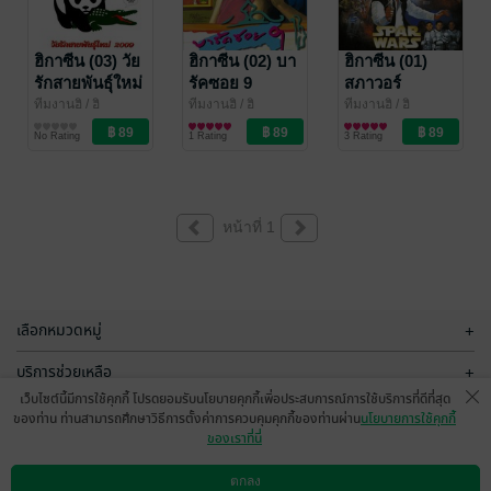
ฮิกาซีน (03) วัย
ฮิกาซีน (02) บา
ฮิกาซีน (01)
รักสายพันธุ์ใหม่
รัคซอย 9
สภาวอร์
2009
ทีมงานฮิ
/ ฮิ
ทีมงานฮิ
/ ฮิ
ทีมงานฮิ
/ ฮิ
นิตยสารสาระบันเทิง
นิตยสารสาระบันเทิง
นิตยสารสาระบันเทิง
No Rating
1 Rating
3 Rating
หน้าที่ 1
เลือกหมวดหมู่
+
บริการช่วยเหลือ
+
เว็บไซต์นี้มีการใช้คุกกี้ โปรดยอมรับนโยบายคุกกี้เพื่อประสบการณ์การใช้บริการที่ดีที่สุด
เกี่ยวกับเรา
+
ของท่าน ท่านสามารถศึกษาวิธีการตั้งค่าการควบคุมคุกกี้ของท่านผ่าน
นโยบายการใช้คุกกี้
ของเราที่นี่
กลุ่มธุรกิจในเครือ
+
ตกลง