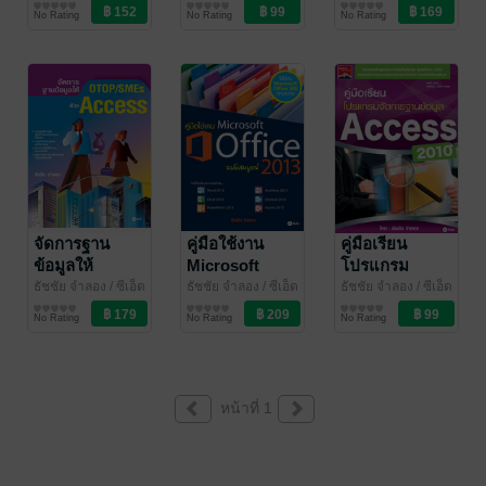
ยูเคชั่น
คอมพิวเตอร์
ยูเคชั่น
คอมพิวเตอร์
ยูเคชั่น
คอมพิวเตอร์
Windows 8
No Rating
No Rating
No Rating
จัดการฐาน
คู่มือใช้งาน
คู่มือเรียน
ข้อมูลให้
Microsoft
โปรแกรม
OTOP/SMES
Office 2013
จัดการฐาน
ธัชชัย จำลอง
/ ซีเอ็ด
ธัชชัย จำลอง
/ ซีเอ็ด
ธัชชัย จำลอง
/ ซีเอ็ด
ยูเคชั่น
คอมพิวเตอร์
ยูเคชั่น
คอมพิวเตอร์
ยูเคชั่น
การศึกษา/ตำรา
ด้วย ACCESS
ฉบับสมบูรณ์
ข้อมูล Access
No Rating
No Rating
No Rating
เรียน
2010
หน้าที่ 1