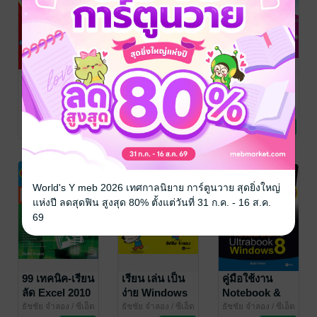
ครบทุกเรื่อง :
เรียน-เล่น-เป็น
เรียน เล่น เป็น
Office 2007
ง่าย Access
ง่าย Access
2007
2010
ธัชชัย จำลอง
/ ซีเอ็ด
ธัชชัย จำลอง
/ ซีเอ็ด
ธัชชัย จำลอง
/ ซีเอ็ด
ยูเคชั่น
คอมพิวเตอร์
ยูเคชั่น
คอมพิวเตอร์
ยูเคชั่น
คอมพิวเตอร์
No Rating
No Rating
No Rating
-33%
World's Y meb 2026 เทศกาลนิยาย การ์ตูนวาย สุดยิ่งใหญ่
แห่งปี ลดสุดฟิน สูงสุด 80% ตั้งแต่วันที่ 31 ก.ค. - 16 ส.ค.
69
99 เทคนิค-เรียน
เรียน เล่น เป็น
คู่มือใช้งาน
ลัด Excel 2010
ง่าย Windows
Notebook &
7
Ultrabook
ธัชชัย จำลอง
/ ซีเอ็ด
ธัชชัย จำลอง
/ ซีเอ็ด
ธัชชัย จำลอง
/ ซีเอ็ด