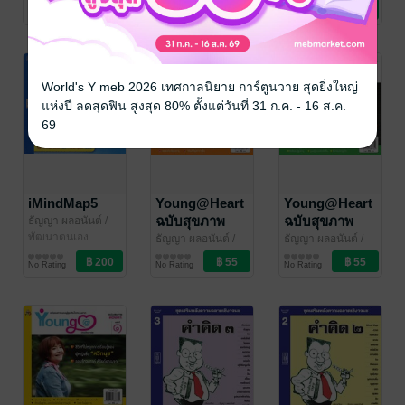
ขวัญข้าว'94
สุขภาพ
ขวัญข้าว'94
ท่องเที่ยว
ขวัญข้าว'94
สุขภาพ
4
No Rating
No Rating
No Rating
World's Y meb 2026 เทศกาลนิยาย การ์ตูนวาย สุดยิ่งใหญ่
แห่งปี ลดสุดฟิน สูงสุด 80% ตั้งแต่วันที่ 31 ก.ค. - 16 ส.ค.
69
iMindMap5
Young@Heart
Young@Heart
ฉบับสุขภาพ
ฉบับสุขภาพ
ธัญญา ผลอนันต์
/
ขวัญข้าว'94
พัฒนาตนเอง
(สมอง) เล่ม 3
(หัวใจ) เล่ม 2
ธัญญา ผลอนันต์
/
ธัญญา ผลอนันต์
/
ขวัญข้าว'94
สุขภาพ
ขวัญข้าว'94
สุขภาพ
No Rating
No Rating
No Rating