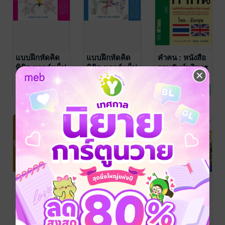
แบบฝึกหัดคิด
แบบฝึกหัดคิด
คำฅน : หนังสือ
พิชิต มายด์แม็ป
พิชิต มายด์แม็ป
รวมศัพท์บริหาร
สำหรับผู้บริหาร
สำหรับนักเรียน
และพัฒนา
ธัญญา ผลอนันต์
/
ธัญญา ผลอนันต์
/
ธัญญา ผลอนันต์
/
ขวัญข้าว'94
พัฒนาตนเอง
ขวัญข้าว'94
พัฒนาตนเอง
ขวัญข้าว'94
บริหารจัดการ
หัวหน้างานและ
นักศึกษา
ทรัพยากรมนุษย์
No Rating
No Rating
No Rating
พนักงาน
Young@Heart
ถนนไปสู่ก้อน
Young@Heart
ฉบับสุขภาพ
เมฆ
ฉบับสุขภาพ
(ยา) เล่ม 5
ต้านมะเร็ง เล่ม
ธัญญา ผลอนันต์
/
ธัญญา ผลอนันต์
/
ธัญญา ผลอนันต์
/