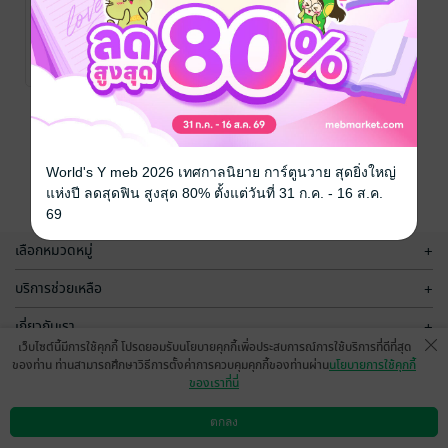
โอชาอาเซียน
นันทนา ปรมานุดิษฐ์
/ สำนักพิมพ์มติชน
การประกอบอาหาร
1 Rating
หน้าที่ 1
World's Y meb 2026 เทศกาลนิยาย การ์ตูนวาย สุดยิ่งใหญ่
แห่งปี ลดสุดฟิน สูงสุด 80% ตั้งแต่วันที่ 31 ก.ค. - 16 ส.ค.
69
เลือกหมวดหมู่
+
บริการช่วยเหลือ
+
เกี่ยวกับเรา
+
เว็บไซต์นี้มีการใช้คุกกี้ โปรดยอมรับนโยบายคุกกี้เพื่อประสบการณ์การใช้บริการที่ดีที่สุด
กลุ่มธุรกิจในเครือ
+
ของท่าน ท่านสามารถศึกษาวิธีการตั้งค่าการควบคุมคุกกี้ของท่านผ่าน
นโยบายการใช้คุกกี้
ของเราที่นี่
ตกลง
ดาวน์โหลดแอป
วิธีการใช้งาน
ติดต่อเรา