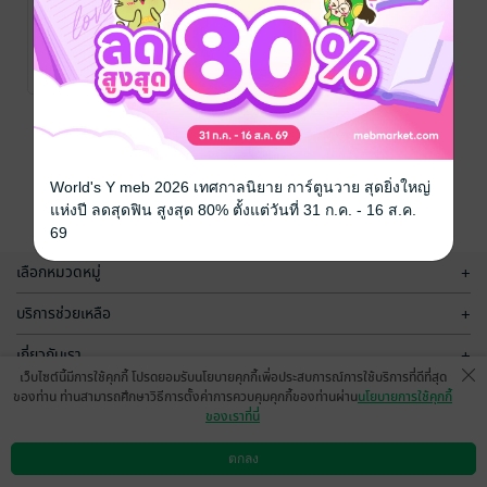
Funny Story
ขำขัน ฮาระเบิด
นายหมูปิ้ง
/ บริษัท
ออลเดย์ ช็อปปิ้ง
บทกวี/กลอน
No Rating
จำกัด
หน้าที่ 1
World's Y meb 2026 เทศกาลนิยาย การ์ตูนวาย สุดยิ่งใหญ่
แห่งปี ลดสุดฟิน สูงสุด 80% ตั้งแต่วันที่ 31 ก.ค. - 16 ส.ค.
69
เลือกหมวดหมู่
+
บริการช่วยเหลือ
+
เกี่ยวกับเรา
+
เว็บไซต์นี้มีการใช้คุกกี้ โปรดยอมรับนโยบายคุกกี้เพื่อประสบการณ์การใช้บริการที่ดีที่สุด
กลุ่มธุรกิจในเครือ
+
ของท่าน ท่านสามารถศึกษาวิธีการตั้งค่าการควบคุมคุกกี้ของท่านผ่าน
นโยบายการใช้คุกกี้
ของเราที่นี่
ตกลง
ดาวน์โหลดแอป
วิธีการใช้งาน
ติดต่อเรา