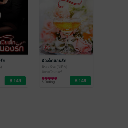
รัก
ผัวเด็กสอนรัก
A)
นิระ
/ นิระ (NIRA)
นิยายโรมานซ์
5 Rating