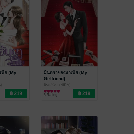
เฟีย (My
มินตราของมาเฟีย (My
Girlfriend)
A)
นิระ
/ นิระ (NIRA)
นิยายโรมานซ์
8 Rating