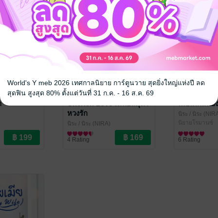
World's Y meb 2026 เทศกาลนิยาย การ์ตูนวาย สุดยิ่งใหญ่แห่งปี ลด
สุดฟิน สูงสุด 80% ตั้งแต่วันที่ 31 ก.ค. - 16 ส.ค. 69
ก
Cherish Love เหนือสมุทร
เมียเด็กสนอง
หวงรัก
นิระ
/ นิระ (NIR
นิยายโรมานซ์
นิระ
/ นิระ (NIRA)
นิยายโรมานซ์
4 Rating
6 Rating