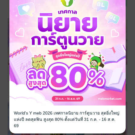
Thonkao_oo
นิยายรักจีนโบราณ
Thonkao_oo
นิยายรักจีนโบราณ
Thonkao_oo
นิยายรักจีนโบราณ
2 Rating
2 Rating
12 Rating
หลินซูซานชีวิต
เหวินเว่อแห่ง
นางร้ายอย่างข้า
นี้เพื่อสองแฝด
บ้านโคกกะโดน
ขอพลิกชะตาตัว
หลงยุคโบราณ
เอง
ปลายฝนต้นหนาว
/
ปลายฝนต้นหนาว
/
ปลายฝนต้นหนาว
/
Thonkao_oo
นิยายรักจีนโบราณ
Thonkao_oo
นิยายรักจีนโบราณ
Thonkao_oo
นิยายรักจีนโบราณ
6 Rating
2 Rating
4 Rating
World's Y meb 2026 เทศกาลนิยาย การ์ตูนวาย สุดยิ่งใหญ่
แห่งปี ลดสุดฟิน สูงสุด 80% ตั้งแต่วันที่ 31 ก.ค. - 16 ส.ค.
69