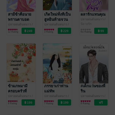
สามีข้าคือนาย
เกิดใหม่ทั้งทีเป็น
ผลารักแทนคุณ
พรานตาบอด
ฮูหยินท้ายจวน
ปลายฝนต้นหนาว
/
Thonkao_oo
นิยายรัก
อ๋อง
ปลายฝนต้นหนาว
/
ปลายฝนต้นหนาว
/
Thonkao_oo
นิยายรักจีนโบราณ
Thonkao_oo
นิยายรักจีนโบราณ
12 Rating
3 Rating
No Rating
ข้ามภพมามี
ภรรยาเก่าท่าน
#เด็กแว่นของพี่
ครอบครัวที่
แม่ทัพ
ริน
อบอุ่น
ปลายฝนต้นหนาว
/
ปลายฝนต้นหนาว
/
ปลายฝนต้นหนาว
/
Thonkao_oo
นิยายรักจีนโบราณ
Thonkao_oo
นิยายรักจีนโบราณ
Riri_
นิยายรัก
9 Rating
7 Rating
8 Rating