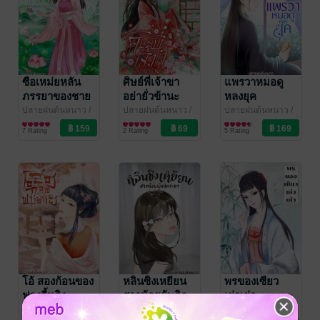
ซือเหม่ยหลัน
ศิษย์พี่เจ้าขา
แพรวาหมอดู
ภรรยาของชาย
อย่ายั่วข้านะ
หลงยุค
อาภัพแห่ง
ปลายฝนต้นหนาว
/
ปลายฝนต้นหนาว
/
ปลายฝนต้นหนาว
/
Thonkao_oo
นิยายรักจีนโบราณ
Thonkao_oo
นิยายรักจีนโบราณ
Thonkao_oo
นิยายรักจีนโบราณ
หมู่บ้านป่าท้อ
7 Rating
2 Rating
5 Rating
โอ้ สองก้อนของ
หลินซิงเหยียน
พรของเซียว
ฟางอี้หลิง
สาวน้อยผู้พลิก
เย่วเย่ว
ชะตา
ปลายฝนต้นหนาว
/
ปลายฝนต้นหนาว
/
ปลายฝนต้นหนาว
/