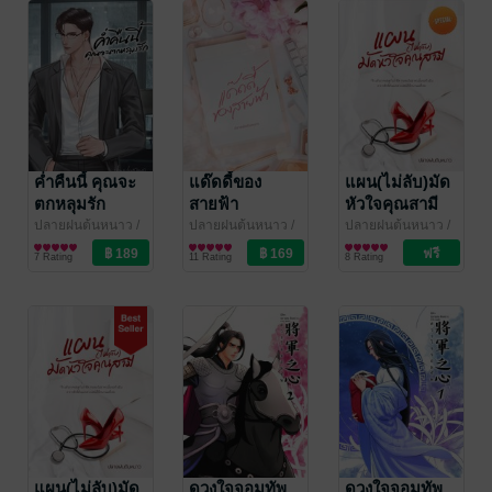
ค่ำคืนนี้ คุณจะ
แด๊ดดี้ของ
แผน(ไม่ลับ)มัด
ตกหลุมรัก
สายฟ้า
หัวใจคุณสามี
ตอนพิเศษ
ปลายฝนต้นหนาว
/
ปลายฝนต้นหนาว
/
ปลายฝนต้นหนาว
/
Riri_
นิยายรัก
Riri_
นิยายรัก
Riri_
นิยายรัก
7 Rating
11 Rating
8 Rating
แผน(ไม่ลับ)มัด
ดวงใจจอมทัพ
ดวงใจจอมทัพ