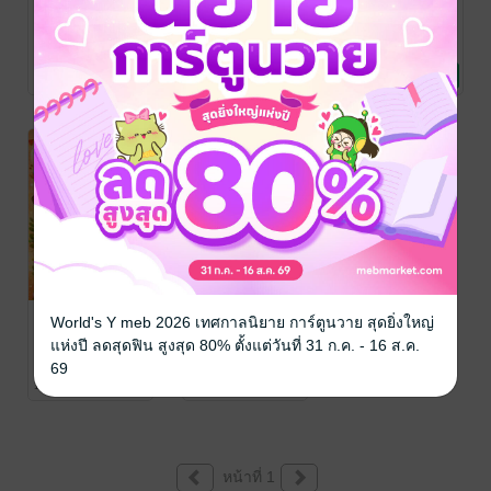
อ่านจบ ทำอีบุ๊ก
จินตคณิตนับนิ้ว
สัญลักษณ์มือ
ขายได้เลย
2
นับจำนวน 0-99
ปัญจภัค
/ พรห้า
ปัญจภัค
/ พรห้า
ปัญจภัค
/ พรห้า
ประการ
อาชีพและชี้ช่องทำ
ประการ
การศึกษา/ตำรา
ประการ
การศึกษา/ตำรา
No Rating
1 Rating
No Rating
กิน
เรียน
เรียน
จินตคณิตนับนิ้ว
อยากเขียน
World's Y meb 2026 เทศกาลนิยาย การ์ตูนวาย สุดยิ่งใหญ่
1
หนังสือสัก
แห่งปี ลดสุดฟิน สูงสุด 80% ตั้งแต่วันที่ 31 ก.ค. - 16 ส.ค.
เล่ม..เริ่มต้นยัง
ปัญจภัค
/ พรห้า
ปัญจภัค
/ พรห้า
69
ประการ
การศึกษา/ตำรา
ประการ
อาชีพและชี้ช่องทำ
ไงดี
1 Rating
6 Rating
เรียน
กิน
หน้าที่ 1