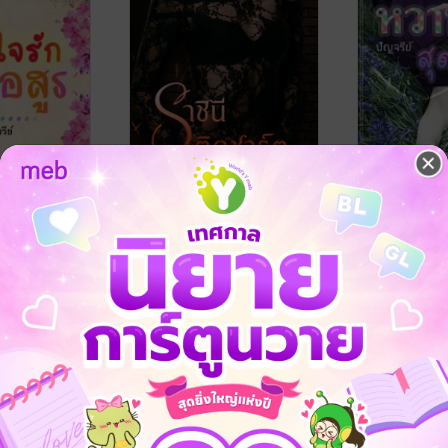
อสูร
ราชินีติดชาร์ต
หวานใจ สุดใ
rmal Belove
ปัญจรีย์
/ Paranormal Belove
ปัญจรีย์
/ Paran
นิยายโรมานซ์
นิยายโรมานซ์
1 Rating
3 Rating