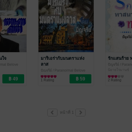
นใจ
มาริเอร่ากับมนตราแห่ง
รักแสนร้าย
ลาส
rmal Belove
ปัญจรีย์
/ Paran
นิยายโรมานซ์
ปัญจรีย์
/ Paranormal Belove
นิยายแฟนตาซี
1 Rating
2 Rating
หน้าที่ 1