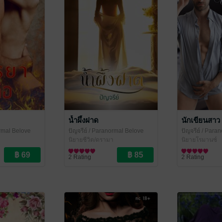
น้ำผึ้งฝาด
นักเขียนสาว เ
rmal Belove
ปัญจรีย์
/ Paranormal Belove
ปัญจรีย์
/ Paran
นิยายชีวิต/ดรามา
นิยายโรมานซ์
2 Rating
2 Rating