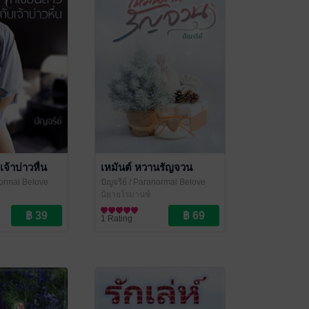
จ้าบ่าวหื่น
เหมันต์ หวานรัญจวน
ormal Belove
ปัญจรีย์
/ Paranormal Belove
นิยายโรมานซ์
1 Rating