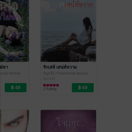
ฝ่หา
รักเล่ห์ เสน่ห์หวาม
ormal Belove
ปัญจรีย์
/ Paranormal Belove
นิยายรัก
1 Rating