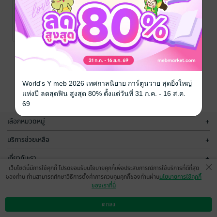
ฮวงจุ้ย จัดบ้าน
เสริมดวงชีวิตคู่
ปีเตอร์ หยาง
/ บริษัท
ออลเดย์ ช็อปปิ้ง
ความเชื่อและ
No Rating
จำกัด
ศาสนา/พระเครื่อง
หน้าที่ 1
World's Y meb 2026 เทศกาลนิยาย การ์ตูนวาย สุดยิ่งใหญ่
แห่งปี ลดสุดฟิน สูงสุด 80% ตั้งแต่วันที่ 31 ก.ค. - 16 ส.ค.
69
เลือกหมวดหมู่
+
บริการช่วยเหลือ
+
เกี่ยวกับเรา
+
เว็บไซต์นี้มีการใช้คุกกี้ โปรดยอมรับนโยบายคุกกี้เพื่อประสบการณ์การใช้บริการที่ดีที่สุด
กลุ่มธุรกิจในเครือ
+
ของท่าน ท่านสามารถศึกษาวิธีการตั้งค่าการควบคุมคุกกี้ของท่านผ่าน
นโยบายการใช้คุกกี้
ของเราที่นี่
ตกลง
ดาวน์โหลดแอป
วิธีการใช้งาน
ติดต่อเรา