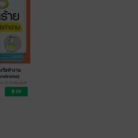
งวัยทำงาน
yndrome)
โข
/ สำนักพิมพ์มติ