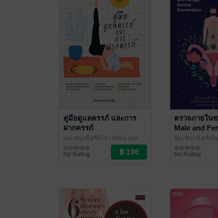
คู่มือดูแลครรภ์ และการ
ตรวจภายในช
ฝากครรภ์
Male and Fem
Examination
พญ.ชัญวลี ศรีสุโข
/ บริษัท ออล
พญ.ชัญวลี ศรีสุโ
เดย์ ช็อปปิ้ง จำกัด
แม่และเด็ก
เดย์ ช็อปปิ้ง จำกั
แพทยศาสตร์
No Rating
No Rating