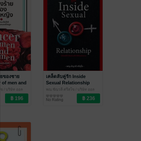
ร้ายของชาย
เคล็ดลับคู่รัก Inside
r of men and
Sexual Relationship
โข
/ บริษัท ออล
พญ.ชัญวลี ศรีสุโข
/ บริษัท ออล
ัด
เดย์ ช็อปปิ้ง จำกัด
สุขภาพ
No Rating