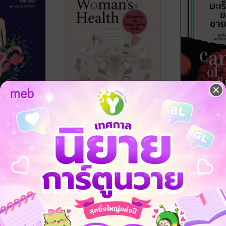
าย-หญิง
Inside Woman’s Health รู้
รู้ทันมะเร็ง
ale Genital
ลึกสุขภาพ และโรคใน
หญิง Cance
ร่างกายผู้หญิง
women
ข
/ บริษัท ออล
พญ.ชัญวลี ศรีสุโข
/ บริษัท ออล
พญ.ชัญวลี ศรีสุ
ด
เดย์ ช็อปปิ้ง จำกัด
สุขภาพ
เดย์ ช็อปปิ้ง จำก
สุขภาพ
No Rating
No Rating