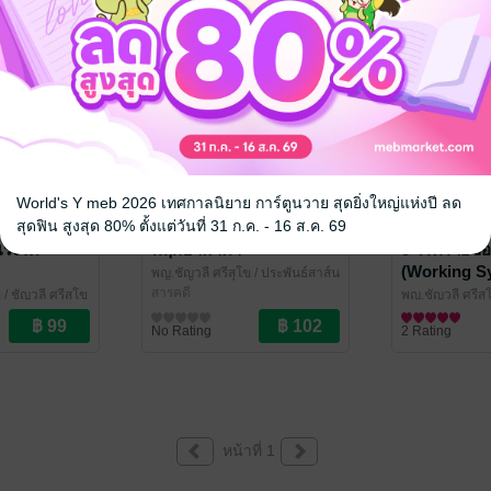
World's Y meb 2026 เทศกาลนิยาย การ์ตูนวาย สุดยิ่งใหญ่แห่งปี ลด
สุดฟิน สูงสุด 80% ตั้งแต่วันที่ 31 ก.ค. - 16 ส.ค. 69
ร็งได้
พฤกษามาตา
8 โรคร้ายขอ
(Working S
พญ.ชัญวลี ศรีสุโข
/ ประพันธ์สาส์น
สารคดี
ข
/ ชัญวลี ศรีสุโข
พญ.ชัญวลี ศรีสุ
ชน
สุขภาพ
No Rating
2 Rating
หน้าที่ 1