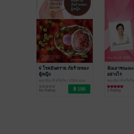
6 โรคอันตราย ภัยร้ายของ
ฉันเอาชนะมะเ
ผู้หญิง
อย่างไร
พญ.ชัญวลี ศรีสุโข
/ บริษัท ออล
พญ.ชัญวลี ศรีสุโ
เดย์ ช็อปปิ้ง จำกัด
สุขภาพ
หมอหวิว
สุขภาพ
No Rating
1 Rating