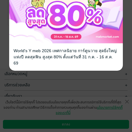
จากอุ้มบุญสู่อุ้ม
กางขา แกว่ง
บาป ชาติกำเนิด
แขน ลดพุง ล้าง
เกิดสายเลือด
พิษ พิชิตโรค
พญ.อารีย์ โอบอ้อม
พญ.อารีย์ โอบอ้อม
รัก
สังคมและชุมชน
/ ยอดมาลา
รัก
สุขภาพ
/ ยอดมาลา
No Rating
No Rating
หน้าที่ 1
World's Y meb 2026 เทศกาลนิยาย การ์ตูนวาย สุดยิ่งใหญ่
แห่งปี ลดสุดฟิน สูงสุด 80% ตั้งแต่วันที่ 31 ก.ค. - 16 ส.ค.
69
เลือกหมวดหมู่
+
บริการช่วยเหลือ
+
เกี่ยวกับเรา
+
เว็บไซต์นี้มีการใช้คุกกี้ โปรดยอมรับนโยบายคุกกี้เพื่อประสบการณ์การใช้บริการที่ดีที่สุด
กลุ่มธุรกิจในเครือ
+
ของท่าน ท่านสามารถศึกษาวิธีการตั้งค่าการควบคุมคุกกี้ของท่านผ่าน
นโยบายการใช้คุกกี้
ของเราที่นี่
ตกลง
ดาวน์โหลดแอป
วิธีการใช้งาน
ติดต่อเรา