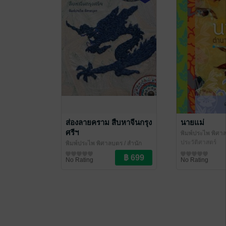
ส่องลายคราม สืบหาจีนกรุง
นายแม่
ศรีฯ
พิมพ์ประไพ พิศา
Nanmeebooks
ประวัติศาสตร์
พิมพ์ประไพ พิศาลบุตร
/ สำนัก
พิมพ์ซิลค์เวอร์ม
สารคดี
No Rating
No Rating