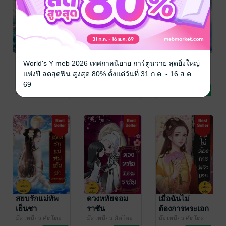
เมื่อฉันไม่อยาก
เมื่อฉันไม่อยาก
สยบรักแม่ทัพ
World's Y meb 2026 เทศกาลนิยาย การ์ตูนวาย สุดยิ่งใหญ่
เป็นนางร้าย เล่ม
เป็นนางร้าย
เย็นชา (ตอน
แห่งปี ลดสุดฟิน สูงสุด 80% ตั้งแต่วันที่ 31 ก.ค. - 16 ส.ค.
2 (จบ)
เล่ม1 (2 เล่มจบ)
พิเศษ)
ม๊ะ เหมียว คัตโตะ
ม๊ะ เหมียว คัตโตะ
ม๊ะ เหมียว คัตโตะ
69
นิยายรักจีนโบราณ
นิยายรักจีนโบราณ
นิยายรักจีนโบราณ
11 Rating
14 Rating
39 Rating
สยบรักแม่ทัพ
ดวงหทัยจอม
เมื่อฉันไม่
เย็นชา
ราชัน
ต้องการพระเอก
ม๊ะ เหมียว คัตโตะ
ม๊ะ เหมียว คัตโตะ
ม๊ะ เหมียว คัตโตะ