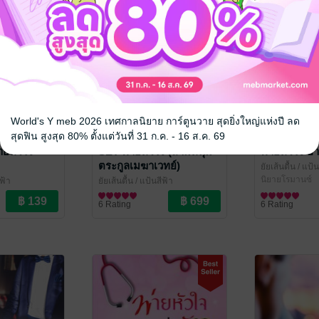
World's Y meb 2026 เทศกาลนิยาย การ์ตูนวาย สุดยิ่งใหญ่แห่งปี ลด
สุดฟิน สูงสุด 80% ตั้งแต่วันที่ 31 ก.ค. - 16 ส.ค. 69
ายหัวใจ
SET พ่ายหัวใจ (สามหนุ่ม
พ่ายหัวใจ อ
ตระกูลเมฆาเวทย์)
ยัยเส้นตื้น
/ แป้น
นิยายโรมานซ์
ฟ้า
ยัยเส้นตื้น
/ แป้นสีฟ้า
ve / Yaoi
นิยายโรมานซ์
6 Rating
6 Rating