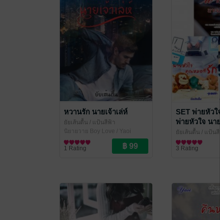
หวานรัก นายเจ้าเล่ห์
SET พ่ายหัวใ
พ่ายหัวใจ นา
ยัยเส้นตื้น
/ แป้นสีฟ้า
(Yaoi) + พ่าย
นิยายวาย Boy Love / Yaoi
ยัยเส้นตื้น
/ แป้นสี
หมอที่รัก (Yao
นิยายวาย Boy Lo
1 Rating
3 Rating
หัวใจ นายสายล