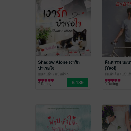
Shadow Alone เงารัก
คืนหวาม ละล
บำเรอใจ
(Yaoi)
ยัยเส้นตื้น
/ แป้นสีฟ้า
ยัยเส้นตื้น
/ แป้นสี
นิยายโรมานซ์
นิยายวาย Boy Lo
7 Rating
3 Rating