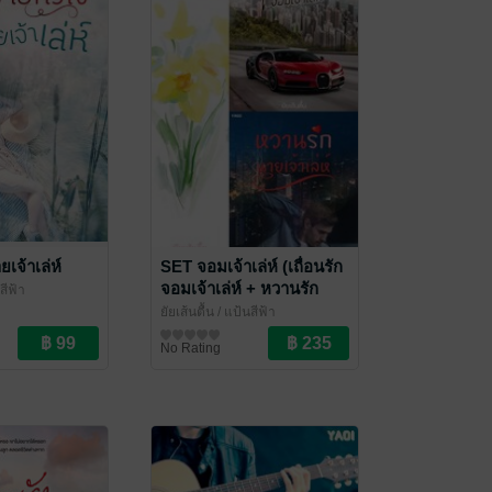
เจ้าเล่ห์
SET จอมเจ้าเล่ห์ (เถื่อนรัก
จอมเจ้าเล่ห์ + หวานรัก
สีฟ้า
นายเจ้าเล่ห์)
ยัยเส้นตื้น
/ แป้นสีฟ้า
นิยายวาย Boy Love / Yaoi
No Rating