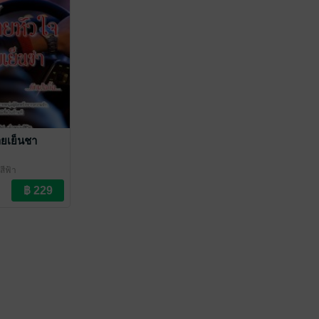
ายเย็นชา
สีฟ้า
ove / Yaoi