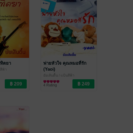
าทิตยา
พ่ายหัวใจ คุณหมอที่รัก
(Yaoi)
สีฟ้า
ยัยเส้นตื้น
/ แป้นสีฟ้า
นิยายวาย Boy Love / Yaoi
4 Rating