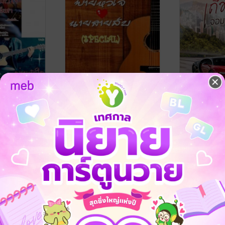
จ (YAOI) (
พ่ายหัวใจ นายสายลับ
เถื่อนรัก จอม
ยเย็นชา
(SPECIAL)
ยัยเส้นตื้น
/ แป้น
หัวใจ คุณ
นิยายวาย Boy L
ฟ้า
ยัยเส้นตื้น
/ แป้นสีฟ้า
i) + พ่าย
ve / Yaoi
นิยายวาย Boy Love / Yaoi
3 Rating
7 Rating
ับ (Yaoi) )