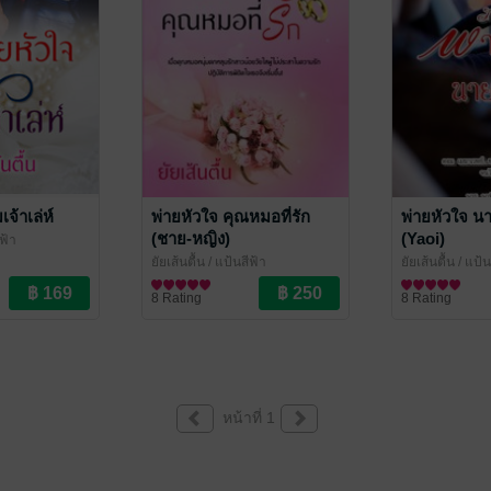
จ้าเล่ห์
พ่ายหัวใจ คุณหมอที่รัก
พ่ายหัวใจ น
(ชาย-หญิง)
(Yaoi)
ฟ้า
ยัยเส้นตื้น
/ แป้นสีฟ้า
ยัยเส้นตื้น
/ แป้น
นิยายโรมานซ์
นิยายวาย Boy L
8 Rating
8 Rating
หน้าที่ 1