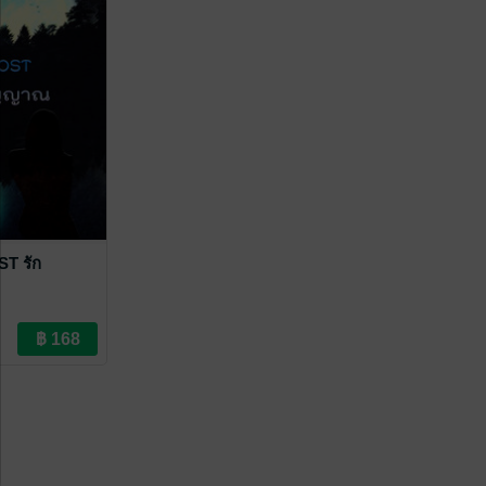
T รัก
/Yuri