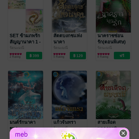
SET ข้ามภพรัก
สัตตบงกชแห่ง
นาคราชซ่อน
สัญญานาคา 1 -
นาคา
รัก(ตอนพิเศษ)
2
รัตนะมณี
รัตนะมณี
รัตนะมณี
นิยายรัก
พารานอร์มอล
นิยายโรมานซ์
2 Rating
5 Rating
8 Rating
โรมานซ์
มนต์รักนาคา
แก้วจันทรา
สายเลือด
ขาว
นาคราช2
รัตนะมณี
พารานอร์มอล
รัตนะมณี
รัตนะมณี