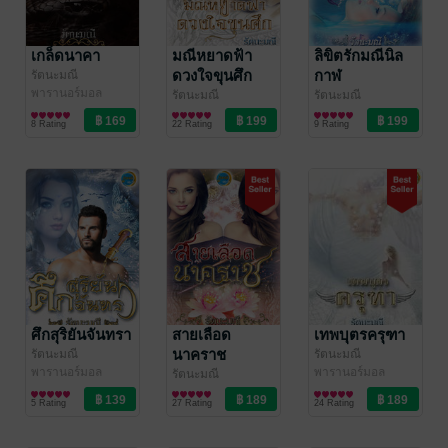
เกล็ดนาคา
มณีหยาดฟ้า
ลิขิตรักมณีนิล
ดวงใจขุนศึก
กาฬ
รัตนะมณี
พารานอร์มอล
รัตนะมณี
รัตนะมณี
โรมานซ์
พารานอร์มอล
พารานอร์มอล
8 Rating
22 Rating
9 Rating
โรมานซ์
โรมานซ์
ศึกสุริยันจันทรา
สายเลือด
เทพบุตรครุฑา
นาคราช
รัตนะมณี
รัตนะมณี
พารานอร์มอล
พารานอร์มอล
รัตนะมณี
โรมานซ์
โรมานซ์
พารานอร์มอล
5 Rating
27 Rating
24 Rating
โรมานซ์