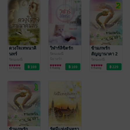
ดวงใจเทพนาคิ
วิฬาร์ลิขิตรัก
ข้ามภพรัก
นทร์
สัญญานาคา 2
รัตนะมณี
นิยายรัก
รัตนะมณี
รัตนะมณี
นิยายรัก
นิยายรัก
13 Rating
8 Rating
9 Rating
ข้ามภพรัก
รัศมีแห่งจันทรา