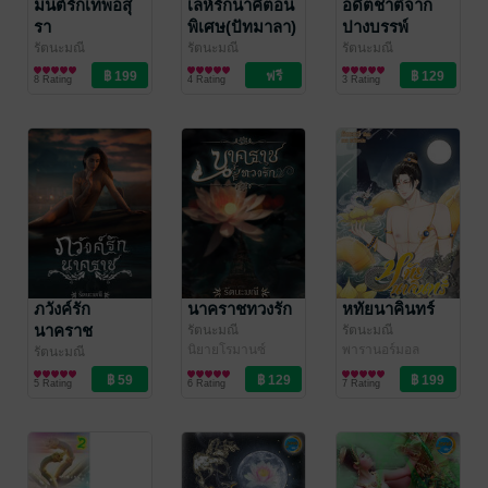
มนต์รักเทพอสุ
เล่ห์รักนาคีตอน
อดีตชาติจาก
รา
พิเศษ(ปัทมาลา)
ปางบรรพ์
รัตนะมณี
รัตนะมณี
รัตนะมณี
พารานอร์มอล
นิยายโรมานซ์
พารานอร์มอล
8 Rating
4 Rating
3 Rating
โรมานซ์
โรมานซ์
ภวังค์รัก
นาคราชทวงรัก
หทัยนาคินทร์
นาคราช
รัตนะมณี
รัตนะมณี
นิยายโรมานซ์
พารานอร์มอล
รัตนะมณี
โรมานซ์
พารานอร์มอล
5 Rating
6 Rating
7 Rating
โรมานซ์