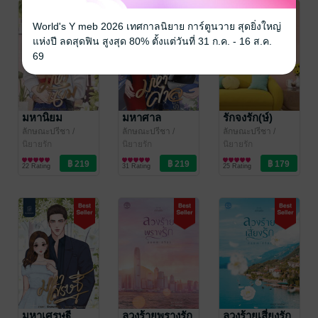
World's Y meb 2026 เทศกาลนิยาย การ์ตูนวาย สุดยิ่งใหญ่
แห่งปี ลดสุดฟิน สูงสุด 80% ตั้งแต่วันที่ 31 ก.ค. - 16 ส.ค.
69
มหานิยม
มหาศาล
รักจงรัก(ษ์)
ลักษณะปรีชา
/
ลักษณะปรีชา
/
ลักษณะปรีชา
/
ทักษาวารี
นิยายรัก
ทักษาวารี
นิยายรัก
ทักษาวารี
นิยายรัก
22 Rating
31 Rating
25 Rating
มหาเศรษฐี
ลวงร้ายพรางรัก
ลวงร้ายเสี่ยงรัก