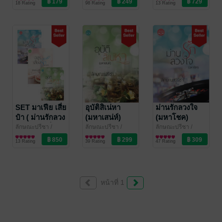
18 Rating
98 Rating
13 Rating
ราชพฤกษ์ลวง
ใจ )
SET มาเฟีย เสี่ย
อุบัติสิเน่หา
ม่านรักลวงใจ
ป๋า ( ม่านรักลวง
(มหาเสน่ห์)
(มหาโชค)
ใจ + อสูรเสี่ยง
ลักษณะปรีชา
/
ลักษณะปรีชา
/
ลักษณะปรีชา
/
ทักษาวารี
นิยายโรมานซ์
ทักษาวารี
นิยายโรมานซ์
ทักษาวารี
นิยายโรมานซ์
รัก + อุบัติ
13 Rating
39 Rating
47 Rating
สิเน่หา )
หน้าที่ 1