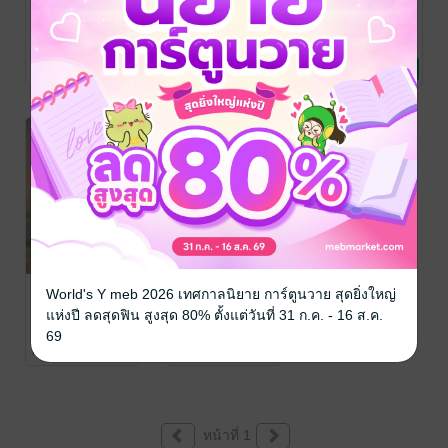
แอบรัก โดย
ยอดรัก
ชายในฝันคนนั้น
สมัครใจ
เยาวมาลย์ 1
คือเธอใช่ไหม
วานิกา
วานิกา
วานิกา
นิยายรัก
นิยายรัก
นิยายรัก
191 Rating
148 Rating
13 Rating
สุดแดนหัวใจ
กุสุมายอดรัก
World's Y meb 2026 เทศกาลนิยาย การ์ตูนวาย สุดยิ่งใหญ่
วานิกา
วานิกา
แห่งปี ลดสุดฟิน สูงสุด 80% ตั้งแต่วันที่ 31 ก.ค. - 16 ส.ค.
นิยายรัก
นิยายรัก
69
70 Rating
139 Rating
หน้าที่ 1